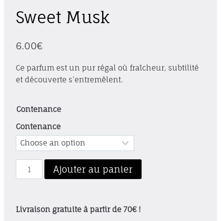
Sweet Musk
6.00
€
Ce parfum est un pur régal où fraîcheur, subtilité
et découverte s’entremêlent.
Contenance
Contenance
quantité
Ajouter au panier
de
Sweet
Musk
Livraison gratuite à partir de 70€ !