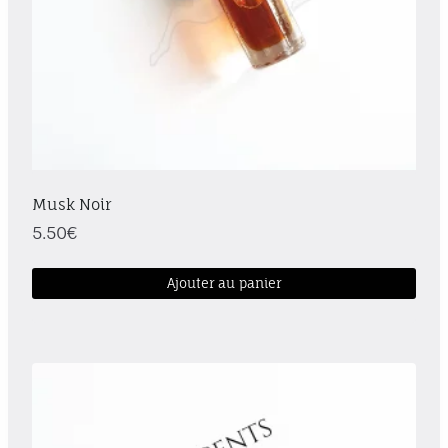
page
du
produit
Musk Noir
5.50
€
Ajouter au panier
Ce
produit
a
plusieurs
variations.
Les