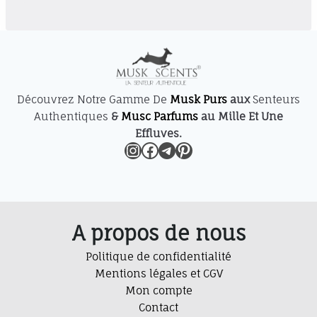
produit
a
plusieurs
variations.
Les
options
Découvrez Notre Gamme De
Musk Purs
aux
Senteurs
peuvent
Authentiques
&
Musc Parfums
au Mille Et Une
être
Effluves.
Instagram
Facebook
Telegram
Pinterest
choisies
sur
la
page
du
A propos de nous
produit
Politique de confidentialité
Mentions légales et CGV
Mon compte
Contact