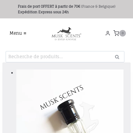
Aller
Frais de port OFFERT
à partir de 70€
(France & Belgique)
au
Expédition Express sous 24h
contenu
Menu
0
Recherche
Recher
pour :