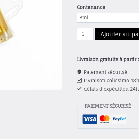
Contenance
quantité
Ajouter au pa
de
Musk
Désert
Livraison gratuite à partir 
Paiement sécurisé
Livraison colissimo 48
délais d'expédition 24
PAIEMENT SÉCURISÉ