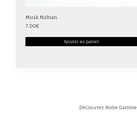
Musk Nubian
7.00
€
Ajouter au panier
Ce
produit
a
plusieurs
variations.
Les
options
peuvent
Découvrez Notre Gamme
être
choisies
sur
la