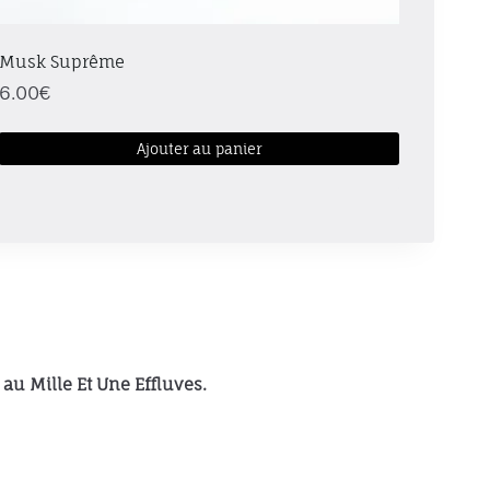
Musk Suprême
6.00
€
Ajouter au panier
Ce
produit
a
plusieurs
variations.
Les
options
peuvent
au Mille Et Une Effluves.
être
choisies
sur
la