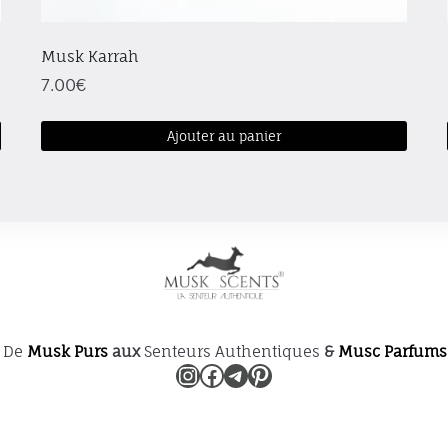
Musk Karrah
7.00
€
Ajouter au panier
Ce
produit
a
plusieurs
variations.
Les
options
peuvent
 De
Musk Purs
aux
Senteurs Authentiques
&
Musc Parfums
être
Instagram
Facebook
Telegram
Pinterest
choisies
sur
la