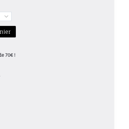
nier
de 70€ !
h
h