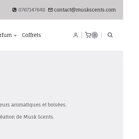
0767147648
contact@muskscents.com
rfum
Coffrets
0
urs aromatiques et boisées.
réation de Musk Scents.