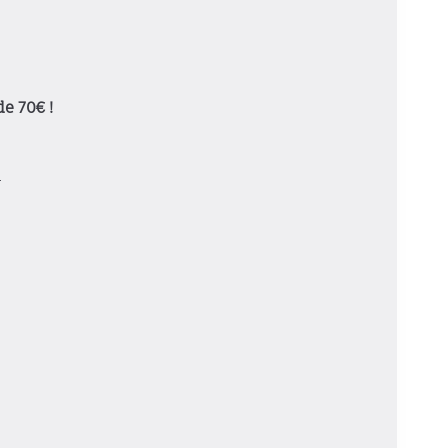
de 70€ !
h
h