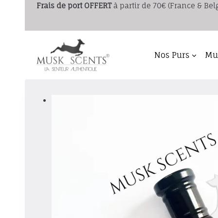
Aller
Frais de port
OFFERT
à partir de 70€ (France & Bel
au
contenu
Nos Purs
Mus