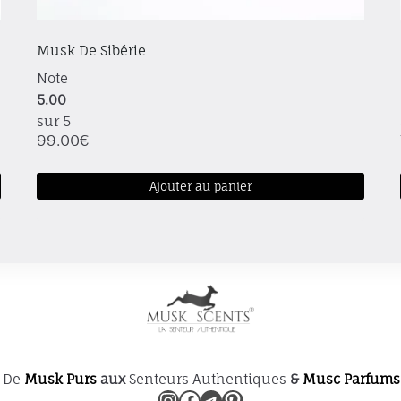
Musk De Sibérie
Note
5.00
sur 5
99.00
€
Ajouter au panier
 De
Musk Purs
aux
Senteurs Authentiques
&
Musc Parfums
Instagram
Facebook
Telegram
Pinterest