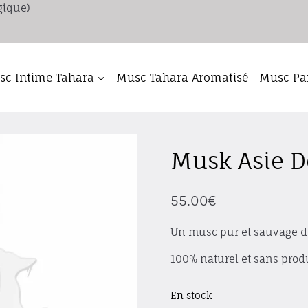
gique)
c Intime Tahara
Musc Tahara Aromatisé
Musc Pa
Musk Asie De
55.00
€
Un musc pur et sauvage d’A
100% naturel et sans prod
En stock