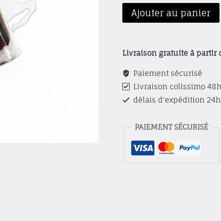
quantité
Ajouter au panier
de
Musk
Asie
Livraison gratuite à partir 
De
L'est
Paiement sécurisé
Livraison colissimo 48
délais d'expédition 24
PAIEMENT SÉCURISÉ