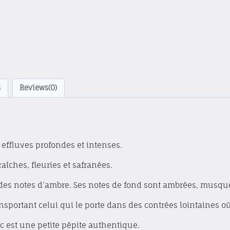
s
Reviews(0)
 effluves profondes et intenses.
raîches, fleuries et safranées.
s notes d’ambre. Ses notes de fond sont ambrées, musqué
ansportant celui qui le porte dans des contrées lointaines où 
usc est une petite pépite authentique.