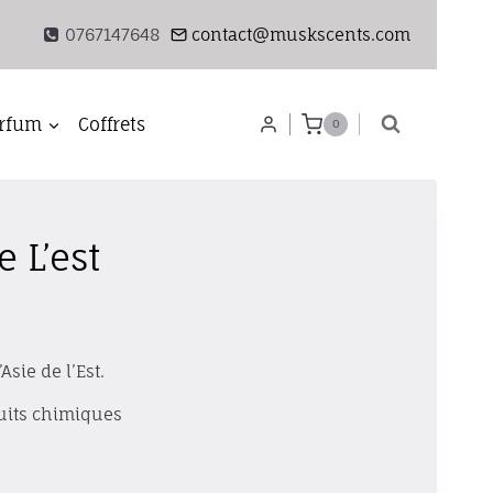
0767147648
contact@muskscents.com
rfum
Coffrets
0
 L’est
sie de l’Est.
uits chimiques