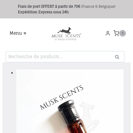
Aller
Frais de port OFFERT
à partir de 70€
(France & Belgique)
au
Expédition Express sous 24h
contenu
Menu
0
Recherche
Recher
pour :